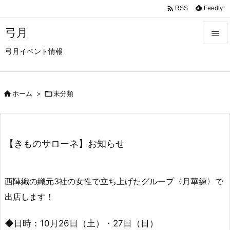

Feedly
RSS
弓月

弓月イベント情報

メニュ

前へ

ホーム
>

未分類

次へ

【きものサローネ】お知らせ
検索
西陣織の織元3社の女性で立ち上げたグループ〈月華練〉で
出店します！
◆日時：10月26日（土）・27日（日）