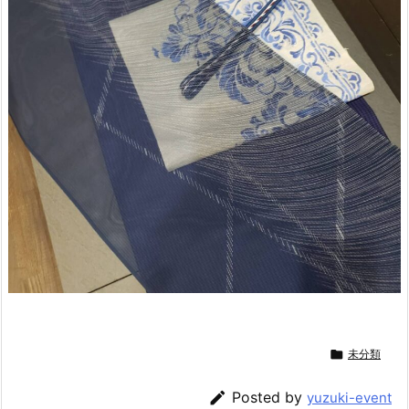

未分類

Posted by
yuzuki-event