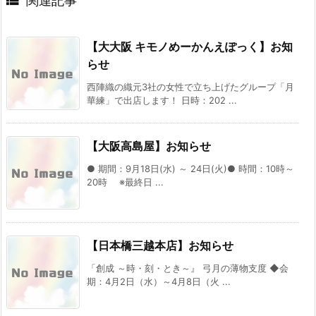

関連記事
【大大阪 キモノめーかんえぽっく】お知
らせ
西陣織の織元3社の女性で立ち上げたグループ「月
華練」で出店します！ 日時：202 ...
【大阪高島屋】お知らせ
● 期間：9月18日(水) ～ 24日(火)● 時間：10時～
20時 ※最終日 ...
【日本橋三越本店】お知らせ
「創成 ～時・刻・とき～』 弓月の薄物支度 ◆会
期：4月2日（水）～4月8日（火 ...